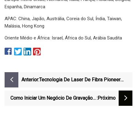
Espanha, Dinamarca
APAC: China, Japão, Austrália, Coreia do Sul, Índia, Taiwan,
Malásia, Hong Kong
Oriente Médio e África: Israel, África do Sul, Arábia Saudita
Anterior:
Tecnologia De Laser De Fibra Pioneer
Monport Laser Amplia Comemorações De
Aniversário Com Lançamento De Série
Como Iniciar Um Negócio De Gravação E
:próximo
Revolucionária
Corte A Laser