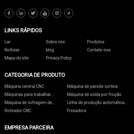
LINKS RÁPIDOS
Lar
Sobre nós
Produtos
Notícias
blog
Contate-nos
Mapa do site
Privacy Policy
CATEGORIA DE PRODUTO
Máquina central CNC
Máquina de parede cortina
Máquinas para trabalhar
Máquina de solda por fricção
madeira
Máquina de cofragem de
Linha de produção automática
alumínio
de cofragem de alumínio
Roteador CNC
Fresadora
EMPRESA PARCEIRA