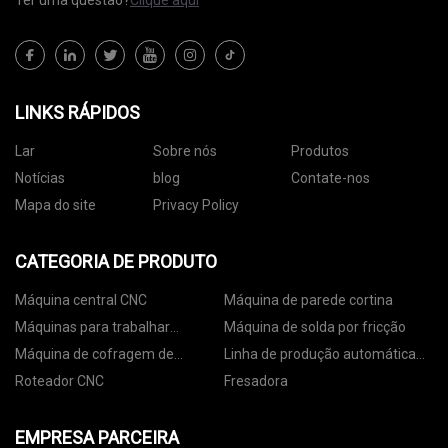
Ter uma questão?
Clique aqui
LINKS RÁPIDOS
Lar
Sobre nós
Produtos
Notícias
blog
Contate-nos
Mapa do site
Privacy Policy
CATEGORIA DE PRODUTO
Máquina central CNC
Máquina de parede cortina
Máquinas para trabalhar
Máquina de solda por fricção
madeira
Máquina de cofragem de
Linha de produção automática
alumínio
de cofragem de alumínio
Roteador CNC
Fresadora
EMPRESA PARCEIRA