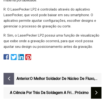
máxima portabilidade.
R: O LaserPecker LP2 é controlado através do aplicativo
LaserPecker, que você pode baixar em seu smartphone. O
aplicativo permite ajustar configurações, escolher designs e
gerenciar o processo de gravação ou corte.
R: Sim, o LaserPecker LP2 possui uma função de visualização
que exibe onde a gravação ocorrerá, para que você possa
ajustar seu design ou posicionamento antes da gravação.
Anterior:
O Melhor Soldador De Núcleo De Fluxo,
Incluindo O Melhor Soldador De Núcleo De
Fluxo Para Serviços Pesados
A Ciência Por Trás Da Soldagem A Frio:
:próximo
Unir Metais Sem Calor