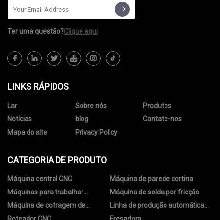
Ter uma questão?
Clique aqui
LINKS RÁPIDOS
Lar
Sobre nós
Produtos
Notícias
blog
Contate-nos
Mapa do site
Privacy Policy
CATEGORIA DE PRODUTO
Máquina central CNC
Máquina de parede cortina
Máquinas para trabalhar
Máquina de solda por fricção
madeira
Máquina de cofragem de
Linha de produção automática
alumínio
de cofragem de alumínio
Roteador CNC
Fresadora