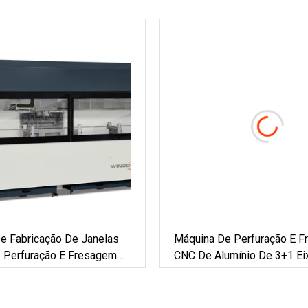
e Fabricação De Janelas
Máquina De Perfuração E 
 Perfuração E Fresagem
CNC De Alumínio De 3+1 E
rocessamento De Furos
Para Janela De PVC /Jmd 
Ranhuras, Fechadura De
Janela De Alumínio Máquin
 Parede De Cortina De
Fachada De Parede Cortina