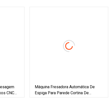
Fresagem
Máquina Fresadora Automática De
ixos CNC
Espiga Para Parede Cortina De
Máquina De
Alumínio Para Fabricação De Fachada
a De
De Alumínio
 Com BV