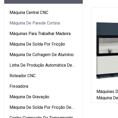
Máquina Central CNC
Máquina De Parede Cortina
Máquinas Para Trabalhar Madeira
Máquina De Solda Por Fricção
Máquina De Cofragem De Alumínio
Linha De Produção Automática De
Cofragem De Alumínio
Roteador CNC
Fresadora
Máquinas D
Máquina De Gravação
Máquina De
CNC Para P
Máquina De Solda Por Fricção De
Redondos, 
Alumínio
Máquina De
Centro Composto De Torneamento E