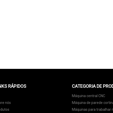
NKS RÁPIDOS
CATEGORIA DE PRO
Máquina central CNC
bre nós
Máquina de parede cortin
odutos
Máquinas para trabalhar