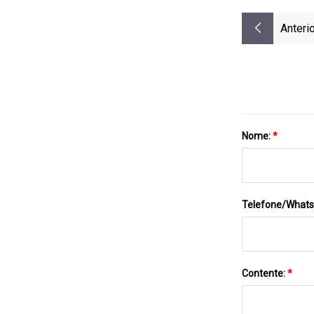
Anterio
Nome:
*
Telefone/What
Contente:
*