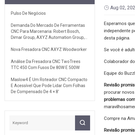
Aug 02, 20
Pulso De Negócios
Esperamos que 
Demanda Do Mercado De Ferramentas
independente p
CNC Para Marcenaria: Robert Bosch,
Dimar Group, AXYZ Automation Group,
desta página.
CMT Orange Tools
Nova Fresadora CNC AXYZ Woodworker
Se você é adult
Colaborador d
Análise Da Fresadora CNC TwoTrees
TTC 450 Com Fusos De 80W E 500W
Equipe do Buz
Maslow4 É Um Roteador CNC Compacto
Revisão promis
E Acessível Que Pode Lidar Com Folhas
De Compensado De 4 × 8'
procurar novos
problemas com
maravilhosamen
Compre na Amaz
Revisão promis