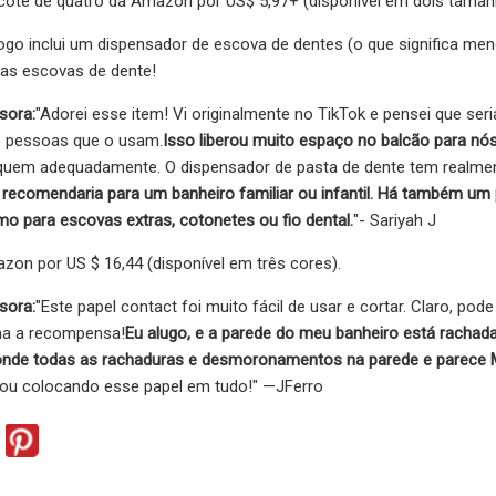
ote de quatro da Amazon por US$ 5,97+ (disponível em dois taman
jogo inclui um dispensador de escova de dentes (o que significa me
uas escovas de dente!
sora:
"Adorei esse item! Vi originalmente no TikTok e pensei que se
o pessoas que o usam.
Isso liberou muito espaço no balcão para nós
quem adequadamente. O dispensador de pasta de dente tem realmente
e recomendaria para um banheiro familiar ou infantil. Há também 
mo para escovas extras, cotonetes ou fio dental.
"- Sariyah J
on por US $ 16,44 (disponível em três cores).
sora:
"Este papel contact foi muito fácil de usar e cortar. Claro, pod
ena a recompensa!
Eu alugo, e a parede do meu banheiro está racha
onde todas as rachaduras e desmoronamentos na parede e parec
ou colocando esse papel em tudo!" —JFerro