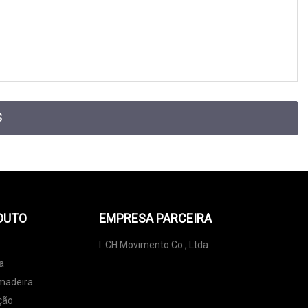
S
DUTO
EMPRESA PARCEIRA
I. CH Movimento Co., Ltda
a
 madeira
ção