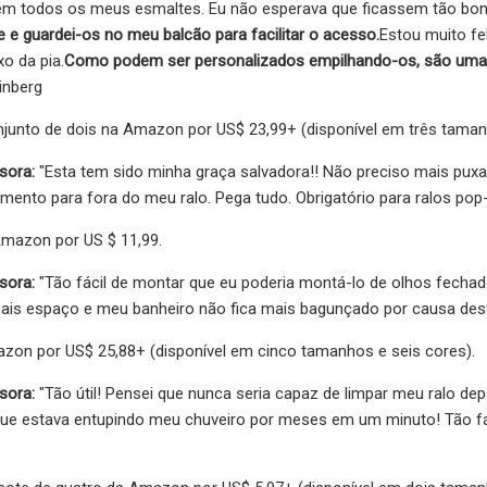
em todos os meus esmaltes. Eu não esperava que ficassem tão bonit
 e guardei-os no meu balcão para facilitar o acesso.
Estou muito f
o da pia.
Como podem ser personalizados empilhando-os, são uma ó
inberg
unto de dois na Amazon por US$ 23,99+ (disponível em três taman
sora:
"Esta tem sido minha graça salvadora!! Não preciso mais puxa
ento para fora do meu ralo. Pega tudo. Obrigatório para ralos pop
mazon por US $ 11,99.
sora:
"Tão fácil de montar que eu poderia montá-lo de olhos fechado
mais espaço e meu banheiro não fica mais bagunçado por causa de
on por US$ 25,88+ (disponível em cinco tamanhos e seis cores).
sora:
"Tão útil! Pensei que nunca seria capaz de limpar meu ralo d
 que estava entupindo meu chuveiro por meses em um minuto! Tão fá