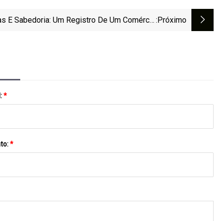
as E Sabedoria: Um Registro De Um Comércio
:próximo
Há Muito Esquecido
l:
*
to:
*