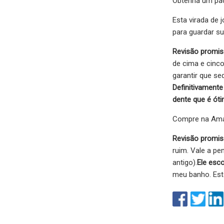
Obtenha um pac
Esta virada de 
para guardar s
Revisão promis
de cima e cinc
garantir que se
Definitivament
dente que é óti
Compre na Amaz
Revisão promis
ruim. Vale a p
antigo).
Ele esc
meu banho. Est