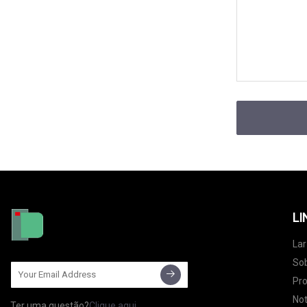
LI
Lar
So
Pr
Not
Ter uma questão?
Clique aqui