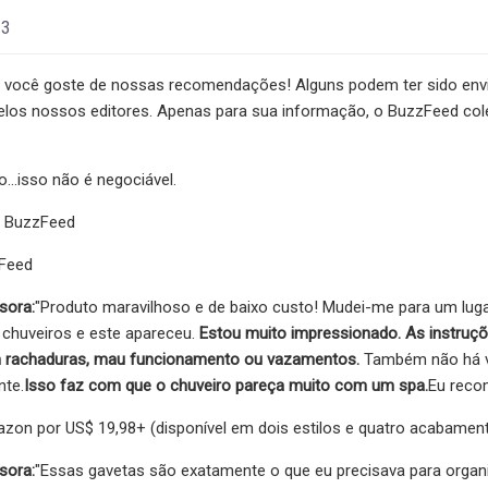
23
você goste de nossas recomendações! Alguns podem ter sido en
elos nossos editores. Apenas para sua informação, o BuzzFeed co
o...isso não é negociável.
o BuzzFeed
zFeed
sora:
"Produto maravilhoso e de baixo custo! Mudei-me para um luga
 chuveiros e este apareceu.
Estou muito impressionado. As instruçõe
 rachaduras, mau funcionamento ou vazamentos.
Também não há v
te.
Isso faz com que o chuveiro pareça muito com um spa.
Eu reco
on por US$ 19,98+ (disponível em dois estilos e quatro acabament
sora:
"Essas gavetas são exatamente o que eu precisava para organ