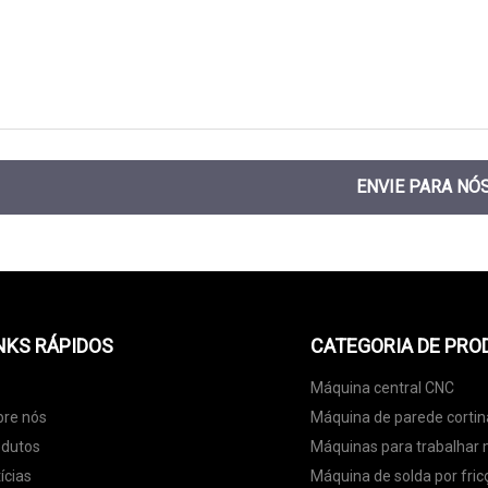
ENVIE PARA NÓ
NKS RÁPIDOS
CATEGORIA DE PRO
Máquina central CNC
bre nós
Máquina de parede cortin
odutos
Máquinas para trabalhar
ícias
Máquina de solda por fric