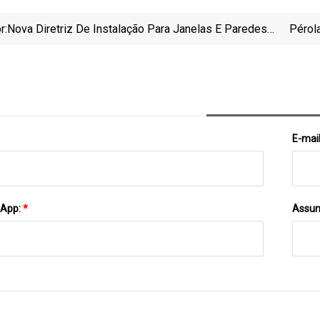
r:
Nova Diretriz De Instalação Para Janelas E Paredes
Pérol
Cortina
E-mai
sApp:
*
Assun