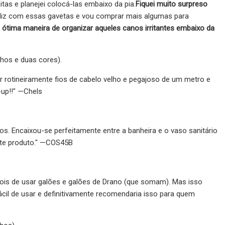
as e planejei colocá-las embaixo da pia.
Fiquei muito surpreso
eliz com essas gavetas e vou comprar mais algumas para
tima maneira de organizar aqueles canos irritantes embaixo da
hos e duas cores).
r rotineiramente fios de cabelo velho e pegajoso de um metro e
-up!!" —Chels
s. Encaixou-se perfeitamente entre a banheira e o vaso sanitário
ste produto." —COS45B
epois de usar galões e galões de Drano (que somam). Mas isso
cil de usar e definitivamente recomendaria isso para quem