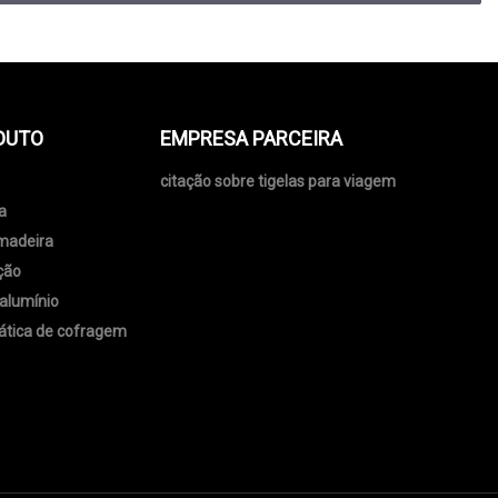
DUTO
EMPRESA PARCEIRA
citação sobre tigelas para viagem
a
 madeira
ção
alumínio
ática de cofragem