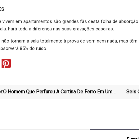
ES
 vivem em apartamentos são grandes fãs desta folha de absorção so
la. Fará toda a diferença nas suas gravações caseiras.
es não tornam a sala totalmente à prova de som nem nada, mas têm 
 absorverá 85% do ruído.
r:
O Homem Que Perfurou A Cortina De Ferro Em Um
Seis 
Voo Voador