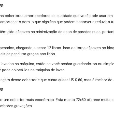
ES
uns cobertores amortecedores de qualidade que você pode usar em
a amortecer o som, o que significa que podem absorver e reduzir a 
 têm sido eficazes na minimização de ecos de paredes nuas; portan
 pesados, chegando a pesar 12 libras. Isso os torna eficazes no 
eis de pendurar graças aos ilhós.
 lavados na máquina, então se você acabar guardando-os ou simples
 pode colocá-los na máquina de lavar.
tagem desse cobertor é que custa quase US $ 80, mas é melhor do q
ES
uir um cobertor mais econômico. Esta manta 72x80 oferece muita co
elhores gravações.