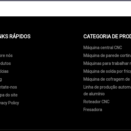
NKS RÁPIDOS
CATEGORIA DE PRO
Máquina central CNC
bre nós
Máquina de parede cortin
odutos
Máquinas para trabalhar
ícias
Máquina de solda por fric
g
Máquina de cofragem de 
ntate-nos
Linha de produção autom
de alumínio
a do site
Roteador CNC
vacy Policy
Fresadora