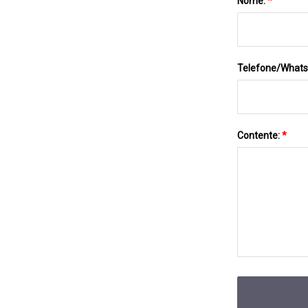
Nome:
*
Telefone/What
Contente:
*