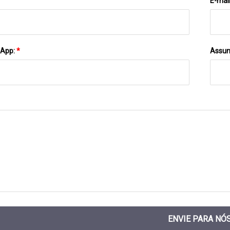
E-mai
sApp:
*
Assun
ENVIE PARA NÓ