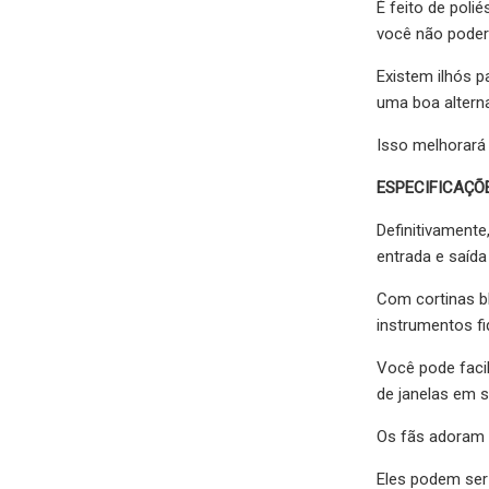
É feito de poli
você não poder
Existem ilhós p
uma boa alterna
Isso melhorará 
ESPECIFICAÇÕ
Definitivamente
entrada e saída
Com cortinas b
instrumentos f
Você pode facil
de janelas em s
Os fãs adoram b
Eles podem ser