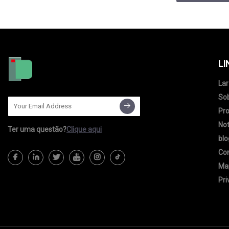
LI
Lar
So
Pr
Not
Ter uma questão?
Clique aqui
blo
Co
Map
Pri