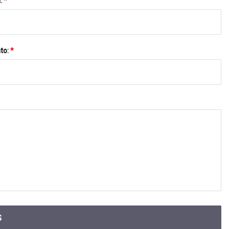
l:
*
to:
*
S