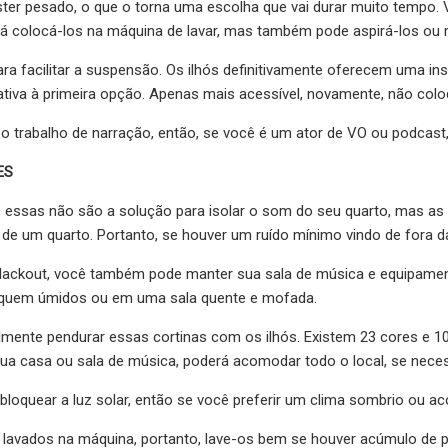
éster pesado, o que o torna uma escolha que vai durar muito tempo.
á colocá-los na máquina de lavar, mas também pode aspirá-los ou r
ara facilitar a suspensão. Os ilhós definitivamente oferecem uma i
tiva à primeira opção. Apenas mais acessível, novamente, não colo
o trabalho de narração, então, se você é um ator de VO ou podcast
ES
, essas não são a solução para isolar o som do seu quarto, mas as 
 de um quarto. Portanto, se houver um ruído mínimo vindo de fora 
lackout, você também pode manter sua sala de música e equipame
iquem úmidos ou em uma sala quente e mofada.
mente pendurar essas cortinas com os ilhós. Existem 23 cores e 10
ua casa ou sala de música, poderá acomodar todo o local, se neces
loquear a luz solar, então se você preferir um clima sombrio ou a
 lavados na máquina, portanto, lave-os bem se houver acúmulo de po