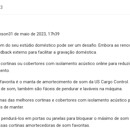
23
hnson31 de maio de 2023, 17h39
m do seu estúdio doméstico pode ser um desafio. Embora as renov
edback externo para facilitar a gravação doméstica.
 cortinas ou cobertores com isolamento acústico online para red
ento.
favorita é o
manta de amortecimento de som da US Cargo Control. Se
de som, também são fáceis de pendurar e laváveis ​​na máquina.
as das melhores cortinas e cobertores com isolamento acústico para
s de manter.
 pendurá-los em portas ou janelas para bloquear o máximo de som po
sas cortinas amortecedoras de som favoritas.